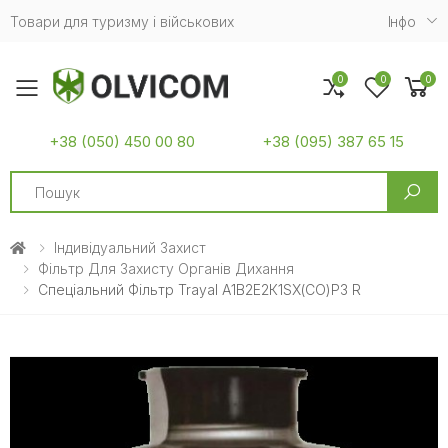
Товари для туризму і військових
Iнфо
0
0
0
Toggle mobile menu
+38 (050) 450 00 80
+38 (095) 387 65 15
Search
Індивідуальний Захист
Фільтр Для Захисту Органів Дихання
Спеціальний Фільтр Trayal А1В2Е2К1ЅХ(CO)Р3 R