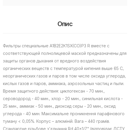
Опис
Фильтры специальные А1В2Е2К1SX(CO)P3 R вместе с
соответствующей полнолицевой маской предназначены для
защиты органов дыхания от вредного воздействия
органических веществ с температурой кипения выше 65 С,
неорганических газов и паров в том числе оксида углерода,
кислых газов и паров, аммиака, аэрозольных частиц и пыли.
Время защитного действия: циклогексан - 70 мин.,
сероводород - 40 мин., хлор - 20 мин., синильная кислота -
25 мин., аммиак - 50 мин., диоксид серы - 20 мин., оксид
углерода - 40 мин. Максимальне проникнення парафінового
туману < 0,05%. Корпус – алюміній. Вага – 440 грамів.
Стандартне різьбове з'єднання Rd 40x1/7" (відповідає ДСТУ