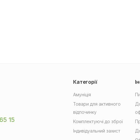
Категорії
І
Амуніція
Пи
Товари для активного
До
відпочинку
о
65 15
Комплектуючі до зброї
Пр
Індивідуальний захист
До