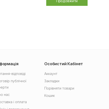
Продовжити
нформація
Особистий Кабінет
тання-відповіді
Аккаунт
говір публічної
Закладки
ферти
Порівняти товари
о нас
Кошик
ставка і оплата