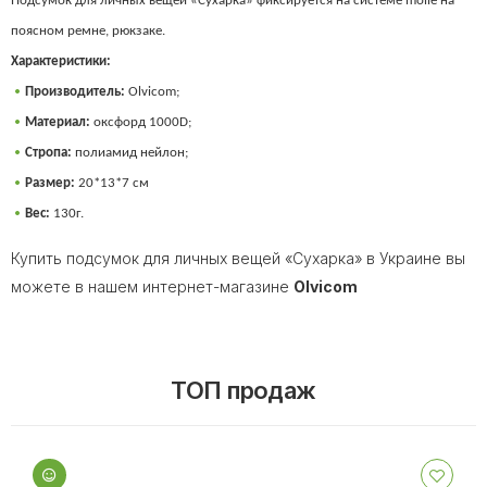
Подсумок для личных вещей «Сухарка» фиксируется на системе molle на
поясном ремне, рюкзаке.
Характеристики:
Производитель:
Olvicom;
Материал:
оксфорд 1000D;
Стропа:
полиамид нейлон;
Размер:
20*13*7 см
Вес:
130г.
Купить подсумок для личных вещей «Сухарка» в Украине вы
можете в нашем интернет-магазине
Olvicom
ТОП продаж