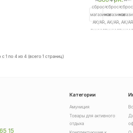
с 1 по 4 из 4 (всего 1 страниц)
Категории
И
Амуниция
В
Товары для активного
Д
отдыха
о
65 15
Комплектующие к
О 