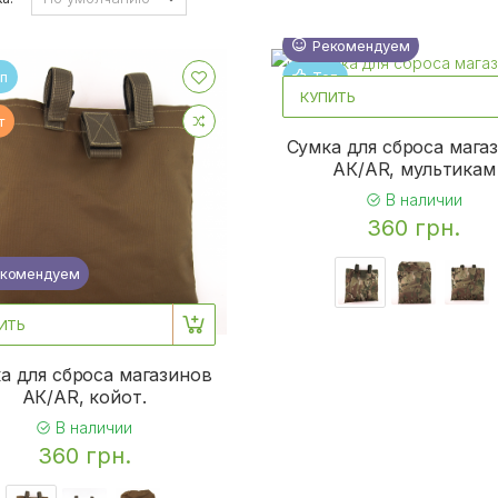
Новинка
Рекомендуем
п
Топ
КУПИТЬ
т
Хит
Сумка для сброса мага
АК/AR, мультикам
В наличии
360 грн.
винка
комендуем
ИТЬ
а для сброса магазинов
АК/AR, койот.
В наличии
360 грн.