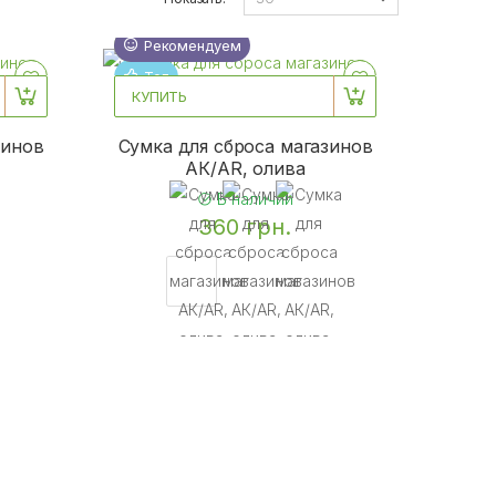
Новинка
Рекомендуем
Топ
КУПИТЬ
Хит
зинов
Сумка для сброса магазинов
АК/AR, олива
В наличии
360 грн.