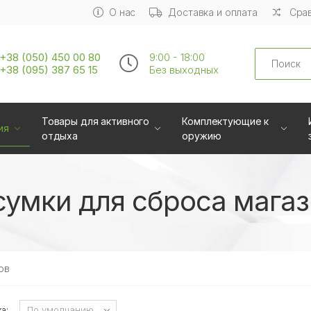
О нас
Доставка и оплата
Срав
Search
+38 (050) 450 00 80
9:00 - 18:00
+38 (095) 387 65 15
Без выходных
Товары для активного
Комплектующие к
ия
отдыха
оружию
умки для сброса мага
ов
а: