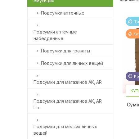
Амуниция
Подсумки аптечные
То
Подсумки аптечные
Хи
набедренные
Подсумки для гранаты
Подсумки для личных вещей
Но
Ре
Подсумки для магазинов АК, AR
КУП
Подсумки для магазинов АК, AR
Сумк
Lite
Подсумки для мелких личных
вещей