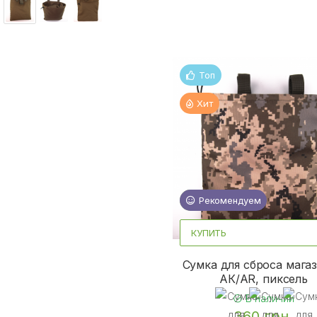
Топ
Хит
Новинка
Рекомендуем
КУПИТЬ
Сумка для сброса мага
АК/AR, пиксель
В наличии
360 грн.