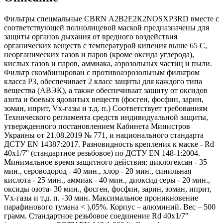
Фильтры спецмальные СBRN А2В2Е2К2NOSXР3RD вместе с
соответствующей полнолицевой маской предназначены для
защиты органов дыхания от вредного воздействия
органических веществ с температурой кипения выше 65 С,
неорганических газов и паров (кроме оксида углерода),
кислых газов и паров, аммиака, аэрозольных частиц и пыли.
Фильтр скомбинирован с противоаэрозольным фильтром
класса Р3, обеспечивает 2 класс защиты для каждого типа
вещества (АВЭК), а также обеспечиваат защиту от оксидов
азота и боевых ядовитых веществ (фосген, фосфин, зарин,
зоман, иприт, Vx-газы и т.д. п.) Соответствует требованиям
Технического регламента средств индивидуальной защиты,
утвержденного постановлением Кабинета Министров
Украины от 21.08.2019 № 771, и национального стандарта
ДСТУ EN 14387:2017. Разновидность крепления к маске - Rd
40x1/7'' (стандартное резьбовое) по ДСТУ EN 148-1:2004.
Минимальное время защитного действия: циклогексан - 35
мин., сероводород - 40 мин., хлор - 20 мин., синильная
кислота - 25 мин., аммиак - 40 мин., диоксид серы - 20 мин.,
оксиды озота- 30 мин., фосген, фосфин, зарин, зоман, иприт,
Vx-газы и т.д. п. -30 мин. Максимальное проникновение
парафинового тумана < ),05%. Корпус – алюминий. Вес – 500
грамм. Стандартное резьбовое соединение Rd 40x1/7"