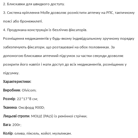
2. Блискавки для швидкого доступу.
3. Система кріплення Моllе дозволяє розмістити аптечку на РПС, тактичному
поясі або бронежилеті.
4. Продумана конструкція із безліччю фіксаторів.
Розміщення медикаментів у будь-якому індивідуальному зручному порядку
забезпечують фіксатори, що розташовані на обох половинках. За
допомогою блискавки аптечний підсумок за частки секунди дозволяє
розкрити його навпіл і мати доступ до всіх медикаментів, розміщених у
підсумку.
Характеристики:
Виробник
: Olvicom;
Розмір
: 22*17*8 см;
Тканина
: Оксфорд 900D;
Лицьові стропи
: MOLLE (PALS) із ремінної стрічки;
Вага
: 200г;
Колір
: олива, піксель, койот, мультикам.