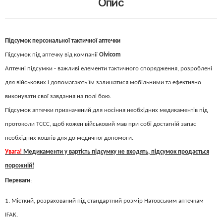
Опис
Підсумок персональної тактичної аптечки
Підсумок під аптечку від компанії
Olvicom
Аптечні підсумки - важливі елементи тактичного спорядження, розроблені
для військових і допомагають їм залишатися мобільними та ефективно
виконувати свої завдання на полі бою.
Підсумок аптечки призначений для носіння необхідних медикаментів під
протоколи ТССС, щоб кожен військовий мав при собі достатній запас
необхідних коштів для до медичної допомоги.
Увага!
Медикаменти у вартість підсумку не входять, підсумок продається
порожній!
Переваги
:
1. Місткий, розрахований під стандартний розмір Натовським аптечкам
IFAK.