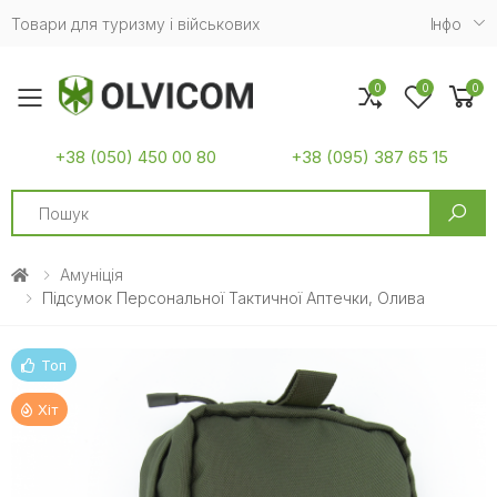
Товари для туризму і військових
Iнфо
0
0
0
Toggle mobile menu
+38 (050) 450 00 80
+38 (095) 387 65 15
Search
Амуніція
Підсумок Персональної Тактичної Аптечки, Олива
Топ
Хіт