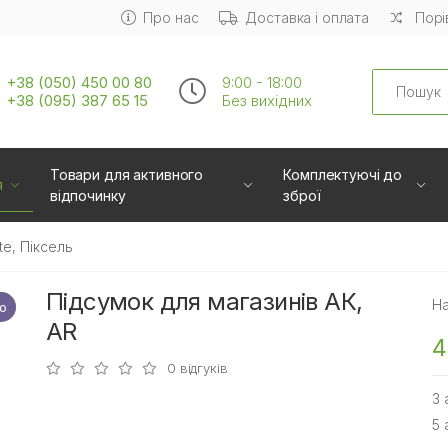
Про нас
Доставка і оплата
Порі
Search
+38 (050) 450 00 80
9:00 - 18:00
+38 (095) 387 65 15
Без вихiдних
Товари для активного
Комплектуючі до
я
відпочинку
зброї
te, Піксель
Підсумок для магазинів АК,
На
о
а
AR
4
0 відгуків
3 
5 