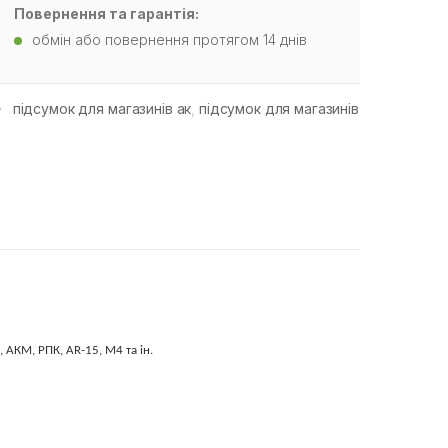
Повернення та гарантія:
обмін або повернення протягом 14 днів
підсумок для магазинів ак
,
підсумок для магазинів
 АКМ, РПК, AR-15, M4 та ін.