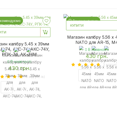
комендуємо
Рекомендуємо
КУПИТИ
ИТИ
Магазин калібру 5.56 х
NATO для AR-15, M
зин калібру 5.45 х 39мм
АК-74, АКС-74, АКС-74У,
В наявності
РПК-74, АК-74М
430 грн.
В наявності
2 вiдгук(
430 грн.
5 вiдгук(-iв)