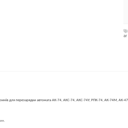
ar
зинів для перезарядки автомата АК-74, АКС-74, АКС-74У, РПК-74, АК-74М, АК-47,
ин.