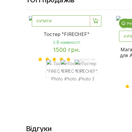
КУПИТИ
Рекомендуємо
Ре
Тостер "FIRECHEF"
КУП
В наявності
1500 грн.
Мага
для 
6 вiдгук(-iв)
Відгуки