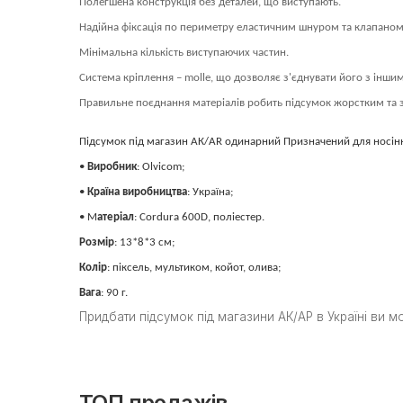
Полегшена конструкція без деталей, що виступають
.
Надійна фіксація по периметру еластичним шнуром та клапаном
Мінімальна кількість виступаючих частин.
Система кріплення – molle, що дозволяє з'єднувати його з інши
Правильне поєднання матеріалів робить підсумок жорстким та зр
Підсумок під магазин АК/AR одинарний Призначений для носіння
•
Виробник
: Olvicom;
•
Країна виробництва
: Україна;
• М
атеріал
: Cordura 600D, поліестер.
Розмір
: 1
3
*
8
*3 см;
Колір
: піксель, мультиком, койот, олива
;
Вага
: 9
0
г.
Придбати підсумок під магазини АК/АР в Україні ви 
ТОП продажів