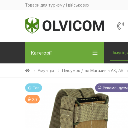
Товари для туризму і військових
Категорії
Амуніці
Амуніція
Підсумок Для Магазинів АК, AR Li
Топ
Рекомендуєм
Новинк
Хіт