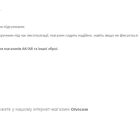
.
ми підсумками.
учним під час експлуатації, магазин сидить надійно, навіть якщо не фіксується
 магазинів АК/AR та іншої зброї.
можете у нашому інтернет-магазині
Olvicom