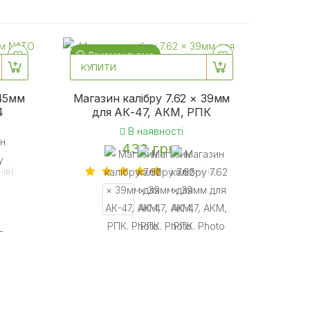
Рекомендуємо
КУПИТИ
 45мм
Магазин калібру 7.62 × 39мм
4
для АК-47, АКМ, РПК
В наявності
430 грн.
-iв)
1 вiдгук(-iв)