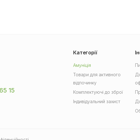
Категорії
І
Амуніція
Пи
Товари для активного
До
відпочинку
о
65 15
Комплектуючі до зброї
Пр
Індивідуальний захист
До
Об
фіденційності