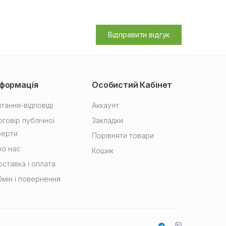
Відправити відгук
нформація
Особистий Кабінет
тання-відповіді
Аккаунт
говір публічної
Закладки
ферти
Порівняти товари
о нас
Кошик
ставка і оплата
мін і повернення