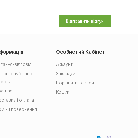
Відправити відгук
нформація
Особистий Кабінет
тання-відповіді
Аккаунт
говір публічної
Закладки
ферти
Порівняти товари
о нас
Кошик
ставка і оплата
мін і повернення