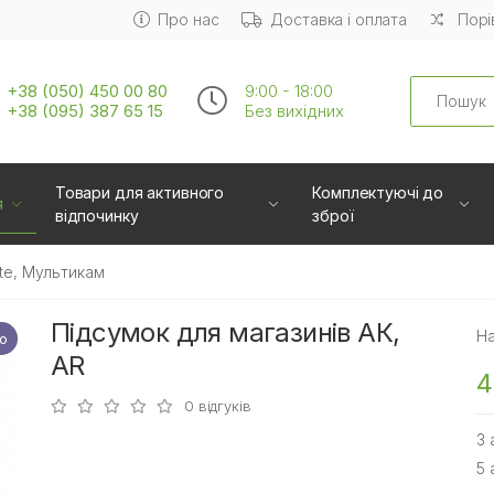
Про нас
Доставка і оплата
Порі
Search
+38 (050) 450 00 80
9:00 - 18:00
+38 (095) 387 65 15
Без вихiдних
Товари для активного
Комплектуючі до
я
відпочинку
зброї
ite, Мультикам
Підсумок для магазинів АК,
На
о
а
AR
4
0 відгуків
3 
5 