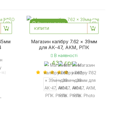
Рекомендуємо
КУПИТИ
 45мм
Магазин калібру 7.62 × 39мм
4
для АК-47, АКМ, РПК
В наявності
430 грн.
-iв)
1 вiдгук(-iв)