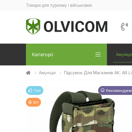
Товари для туризму і військових
Категорії
Амуніці
Амуніція
Підсумок Для Магазинів АК, AR L
Топ
Рекомендуєм
Новинк
Хіт