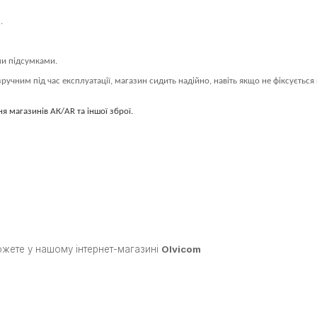
.
ми підсумками.
учним під час експлуатації, магазин сидить надійно, навіть якщо не фіксується
 магазинів АК/AR та іншої зброї.
можете у нашому інтернет-магазині
Olvicom