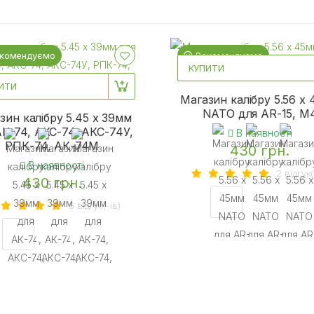
комендуємо
Рекомендуємо
КУПИТИ
ИТИ
Магазин калібру 5.56 х
NATO для AR-15, M
зин калібру 5.45 х 39мм
АК-74, АКС-74, АКС-74У,
В наявності
РПК-74, АК-74М
430 грн.
В наявності
2 вiдгук(
430 грн.
5 вiдгук(-iв)