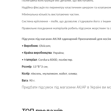
Полегшена конструкція без деталей, що виступають
.
Надійна фіксація по периметру еластичним шнуром та клапаном
Мінімальна кількість виступаючих частин.
Система кріплення – molle, що дозволяє з'єднувати його з інши
Правильне поєднання матеріалів робить підсумок жорстким та зр
Підсумок під магазин АК/AR одинарний Призначений для носіння
•
Виробник
: Olvicom;
•
Країна виробництва
: Україна;
• М
атеріал
: Cordura 600D, поліестер.
Розмір
: 1
3
*
8
*3 см;
Колір
: піксель, мультиком, койот, олива
;
Вага
: 9
0
г.
Придбати підсумок під магазини АК/АР в Україні ви 
ТОП продажів