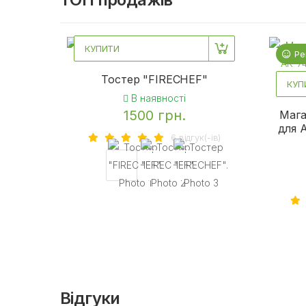
КУПИТИ
Рекомендуємо
Ре
Тостер "FIRECHEF"
КУП
В наявності
1500 грн.
Мага
для 
6 вiдгук(-iв)
Відгуки