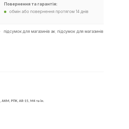
Повернення та гарантія:
обмін або повернення протягом 14 днів
підсумок для магазинів ак
,
підсумок для магазинів
 АКМ, РПК, AR-15, M4 та ін.