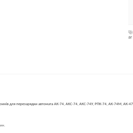
ar
зинів для перезарядки автомата АК-74, АКС-74, АКС-74У, РПК-74, АК-74М, АК-47,
ин.