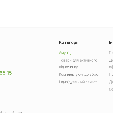
Категорії
І
Амуніція
Пи
Товари для активного
До
відпочинку
о
65 15
Комплектуючі до зброї
Пр
Індивідуальний захист
До
Об
фіденційності