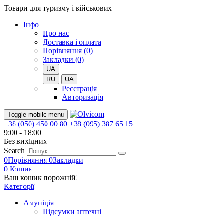
Товари для туризму і військових
Iнфо
Про нас
Доставка і оплата
Порівняння (0)
Закладки (0)
UA
RU
UA
Реєстрація
Авторизація
Toggle mobile menu
+38 (050) 450 00 80
+38 (095) 387 65 15
9:00 - 18:00
Без вихiдних
Search
0
Порівняння
0
Закладки
0
Кошик
Ваш кошик порожній!
Категорії
Амуніція
Підсумки аптечні