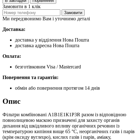
В закладки
Порівняння
Замовити в 1 клік
Замовити
Ми передзвонимо Вам і уточнимо деталі
Доставка:
доставка у відділення Нова Пошта
доставка адресна Нова Пошта
Оплата:
безготівковим Visa / Mastercard
Повернення та гарантія:
обмін або повернення протягом 14 днів
Опис
Фільтри комбіновані А1В1Е1К1P3R разом із відповідною
повнолицевою маскою призначені для захисту органів
дихання від шкідливого впливу органічних речовин із
температурою кипіння вище 65 °C, неорганічних газів і парів
(крім оксиду вуглецю), кислих газів і парів, аміаку,