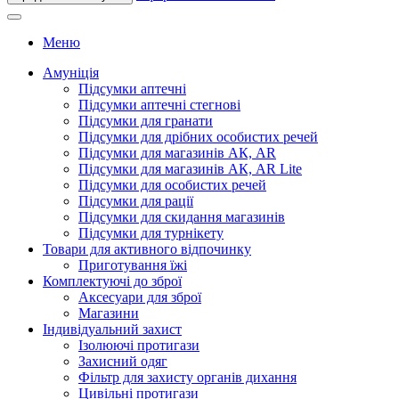
Меню
Амуніція
Підсумки аптечні
Підсумки аптечні стегнові
Підсумки для гранати
Підсумки для дрібних особистих речей
Підсумки для магазинів АК, AR
Підсумки для магазинів АК, AR Lite
Підсумки для особистих речей
Підсумки для рації
Підсумки для скидання магазинів
Підсумки для турнікету
Товари для активного відпочинку
Приготування їжі
Комплектуючі до зброї
Аксесуари для зброї
Магазини
Індивідуальний захист
Ізолюючі протигази
Захисний одяг
Фільтр для захисту органів дихання
Цивільні протигази