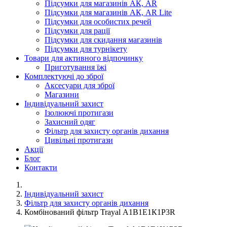
Підсумки для магазинів АК, AR
Підсумки для магазинів АК, AR Lite
Підсумки для особистих речей
Підсумки для рації
Підсумки для скидання магазинів
Підсумки для турнікету
Товари для активного відпочинку
Приготування їжі
Комплектуючі до зброї
Аксесуари для зброї
Магазини
Індивідуальний захист
Ізолюючі протигази
Захисний одяг
Фільтр для захисту органів дихання
Цивільні протигази
Акції
Блог
Контакти
Індивідуальний захист
Фільтр для захисту органів дихання
Комбінований фільтр Trayal А1В1Е1К1Р3R