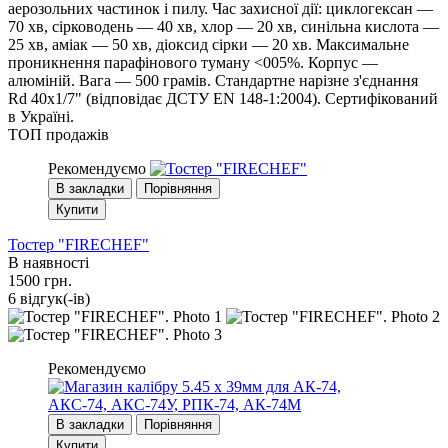
аерозольних частинок і пилу. Час захисної дії: циклогексан —
70 хв, сірководень — 40 хв, хлор — 20 хв, синільна кислота —
25 хв, аміак — 50 хв, діоксид сірки — 20 хв. Максимальне
проникнення парафінового туману <005%. Корпус —
алюміній. Вага — 500 грамів. Стандартне нарізне з'єднання
Rd 40x1/7" (відповідає ДСТУ EN 148-1:2004). Сертифікований
в Україні.
ТОП продажів
Рекомендуємо
В закладки
Порівняння
Купити
Тостер "FIRECHEF"
В наявності
1500 грн.
6 вiдгук(-iв)
Рекомендуємо
В закладки
Порівняння
Купити