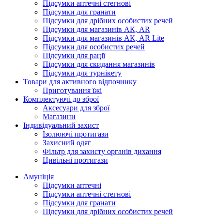
Підсумки аптечні стегнові
Підсумки для гранати
Підсумки для дрібних особистих речей
Підсумки для магазинів АК, AR
Підсумки для магазинів АК, AR Lite
Підсумки для особистих речей
Підсумки для рації
Підсумки для скидання магазинів
Підсумки для турнікету
Товари для активного відпочинку
Приготування їжі
Комплектуючі до зброї
Аксесуари для зброї
Магазини
Індивідуальний захист
Ізолюючі протигази
Захисний одяг
Фільтр для захисту органів дихання
Цивільні протигази
Амуніція
Підсумки аптечні
Підсумки аптечні стегнові
Підсумки для гранати
Підсумки для дрібних особистих речей